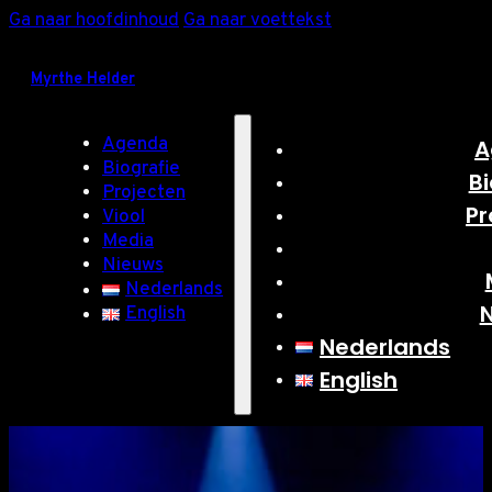
Ga naar hoofdinhoud
Ga naar voettekst
Myrthe Helder
Agenda
A
Biografie
Bi
Projecten
Pr
Viool
Media
Nieuws
Nederlands
English
Nederlands
English