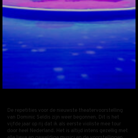
De repetities voor de nieuwste theatervoorstelling
van Dominic Seldis zijn weer begonnen. Dit is het
vijfde jaar op rij dat ik als eerste violiste mee tour
door heel Nederland. Het is altijd intens gezellig met
alle lieve en geweldige musici en de voorstellingen