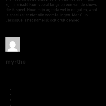
zijn hilarisch! Kom vooral langs bij een van de shows
die ik speel. Houd mijn agenda wel in de gaten, want
ik speel zeker niet alle voorstellingen. Met Club
Classique is het namelijk ook druk genoeg!
myrthe