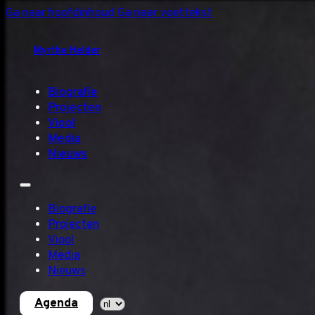
Ga naar hoofdinhoud
Ga naar voettekst
Myrthe Helder
Biografie
Projecten
Viool
Media
Nieuws
Biografie
Projecten
Viool
Media
Nieuws
Agenda