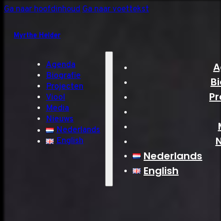
Ga naar hoofdinhoud
Ga naar voettekst
Myrthe Helder
Agenda
A
Biografie
Bi
Projecten
Pr
Viool
Media
Nieuws
Nederlands
English
Nederlands
English