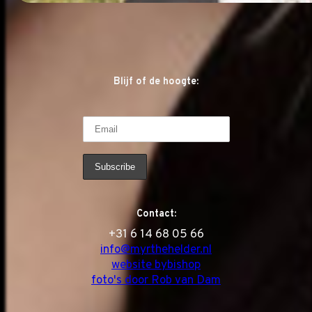
Blijf of de hoogte:
Contact:
‭+31 6 14 68 05 66
info@myrthehelder.nl
website bybishop
foto's door Rob van Dam