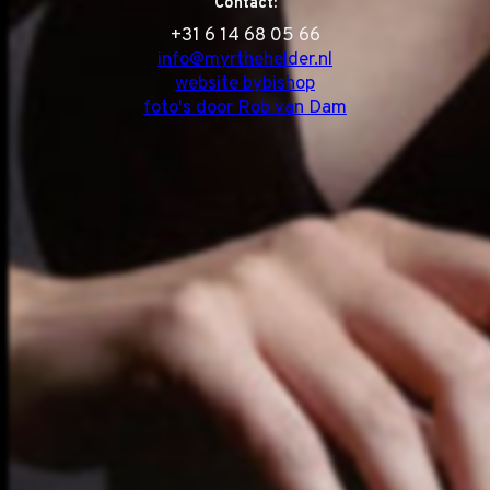
Contact:
‭+31 6 14 68 05 66
info@myrthehelder.nl
website bybishop
foto's door Rob van Dam