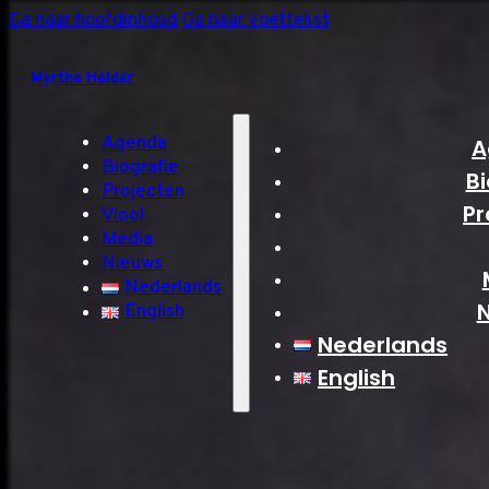
Ga naar hoofdinhoud
Ga naar voettekst
Myrthe Helder
Agenda
A
Biografie
Bi
Projecten
Pr
Viool
Media
Nieuws
Nederlands
English
Nederlands
English