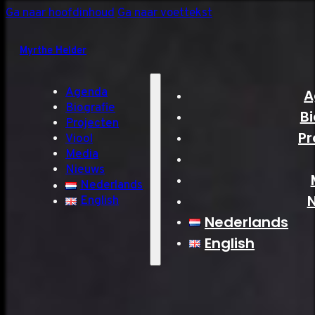
Ga naar hoofdinhoud
Ga naar voettekst
Myrthe Helder
Agenda
A
Biografie
Bi
Projecten
Pr
Viool
Media
Nieuws
Nederlands
English
Nederlands
English