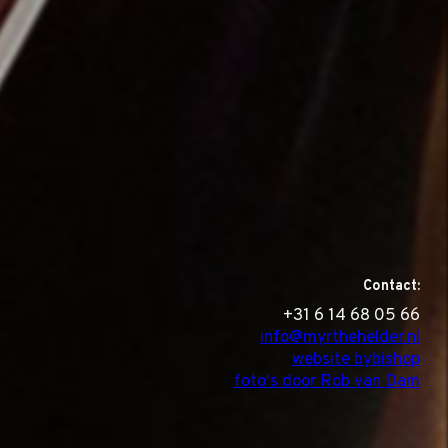
Contact:
‭+31 6 14 68 05 66
info@myrthehelder.nl
website bybishop
foto's door Rob van Dam