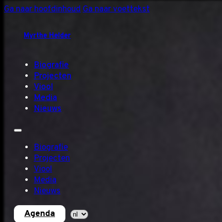
Ga naar hoofdinhoud
Ga naar voettekst
Myrthe Helder
Biografie
Projecten
Viool
Media
Nieuws
Biografie
Projecten
Viool
Media
Nieuws
Agenda