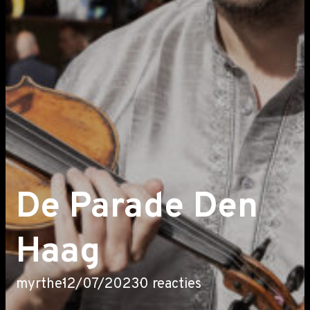
De Parade Den
Haag
myrthe
12/07/2023
0 reacties