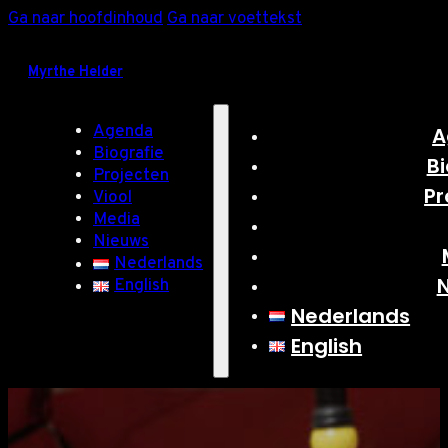
Ga naar hoofdinhoud
Ga naar voettekst
Myrthe Helder
Agenda
A
Biografie
Bi
Projecten
Pr
Viool
Media
Nieuws
Nederlands
English
Nederlands
English