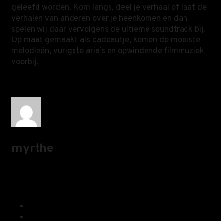
geleefd worden. Kom langs, deel je verhaal of laat de
verhalen van anderen over je heenkomen en dan
spelen wij daar vervolgens de ultieme soundtrack bij.
Op maat gemaakt als cadeautje, komen de mooiste
melodieën, vurigste aria’s en opwindende filmmuziek
voorbij.
myrthe