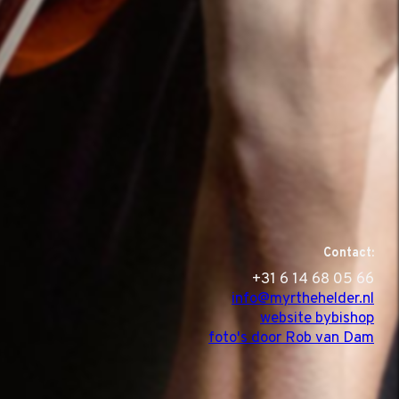
Contact:
‭+31 6 14 68 05 66
info@myrthehelder.nl
website bybishop
foto's door Rob van Dam