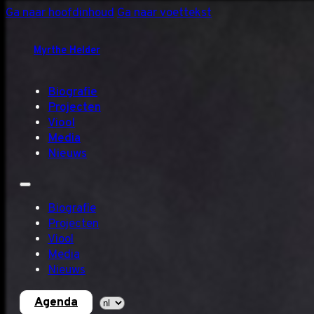
Ga naar hoofdinhoud
Ga naar voettekst
Myrthe Helder
Biografie
Projecten
Viool
Media
Nieuws
Biografie
Projecten
Viool
Media
Nieuws
Agenda