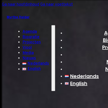
Ga naar hoofdinhoud
Ga naar voettekst
Myrthe Helder
Agenda
A
Biografie
Bi
Projecten
Pr
Viool
Media
Nieuws
Nederlands
English
Nederlands
English