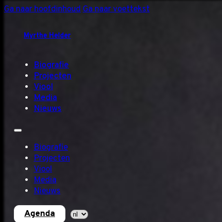
Ga naar hoofdinhoud
Ga naar voettekst
Myrthe Helder
Biografie
Projecten
Viool
Media
Nieuws
Biografie
Projecten
Viool
Media
Nieuws
Agenda