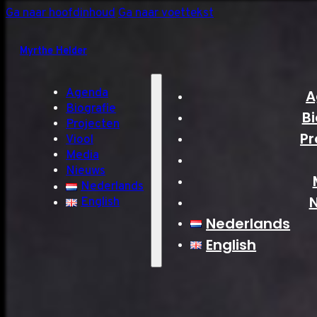
Ga naar hoofdinhoud
Ga naar voettekst
Myrthe Helder
Agenda
A
Biografie
Bi
Projecten
Pr
Viool
Media
Nieuws
Nederlands
English
Nederlands
English