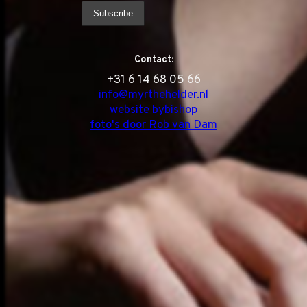
Contact:
‭+31 6 14 68 05 66
info@myrthehelder.nl
website bybishop
foto's door Rob van Dam