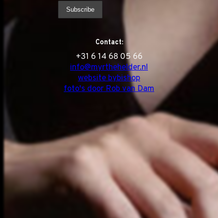
Contact:
‭+31 6 14 68 05 66
info@myrthehelder.nl
website bybishop
foto's door Rob van Dam