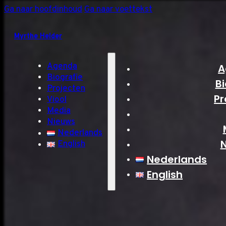
Ga naar hoofdinhoud
Ga naar voettekst
Myrthe Helder
Agenda
A
Biografie
Bi
Projecten
Pr
Viool
Media
Nieuws
Nederlands
English
Nederlands
English