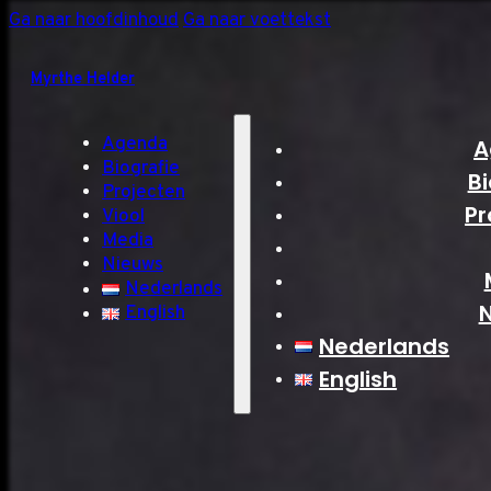
Ga naar hoofdinhoud
Ga naar voettekst
Myrthe Helder
Agenda
A
Biografie
Bi
Projecten
Pr
Viool
Media
Nieuws
Nederlands
English
Nederlands
English