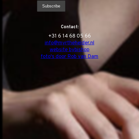
Contact:
‭+31 6 14 68 05 66
info@myrthehelder.nl
website bybishop
foto's door Rob van Dam