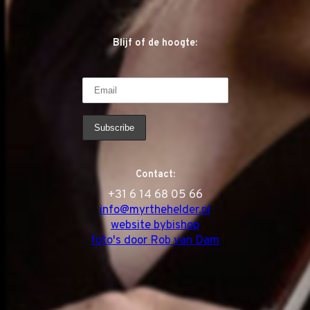
Blijf of de hoogte:
Contact:
‭+31 6 14 68 05 66
info@myrthehelder.nl
website bybishop
foto's door Rob van Dam