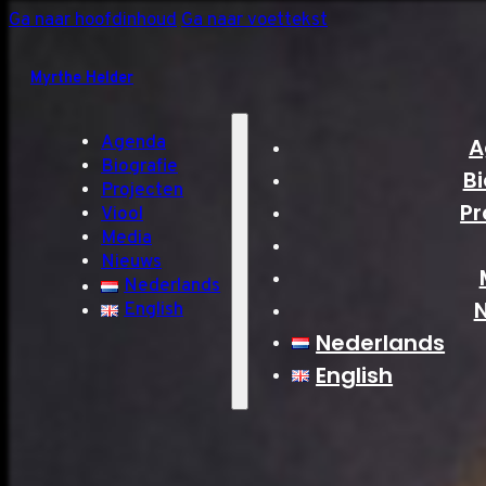
Ga naar hoofdinhoud
Ga naar voettekst
Myrthe Helder
Agenda
A
Biografie
Bi
Projecten
Pr
Viool
Media
Nieuws
Nederlands
English
Nederlands
English