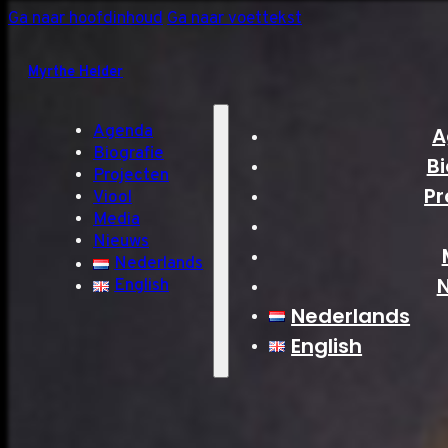
Ga naar hoofdinhoud
Ga naar voettekst
Myrthe Helder
Agenda
A
Biografie
Bi
Projecten
Pr
Viool
Media
Nieuws
Nederlands
English
Nederlands
English