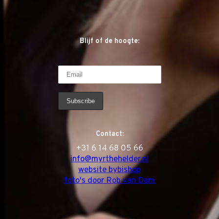
Blijf of de hoogte:
Contact:
‭+31 6 14 68 05 66
info@myrthehelder.nl
website bybishop
foto's door Rob van Dam