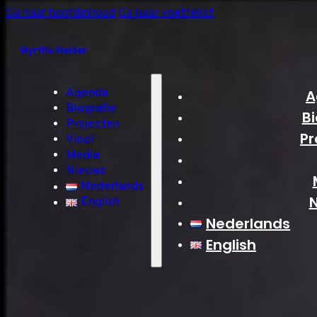
Ga naar hoofdinhoud
Ga naar voettekst
Myrthe Helder
Agenda
A
Biografie
Bi
Projecten
Pr
Viool
Media
Nieuws
Nederlands
English
Nederlands
English