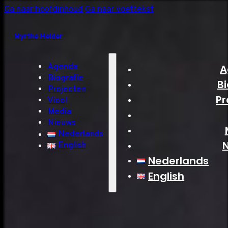
Ga naar hoofdinhoud
Ga naar voettekst
Myrthe Helder
Agenda
A
Biografie
Bi
Projecten
Pr
Viool
Media
Nieuws
Nederlands
English
Nederlands
English