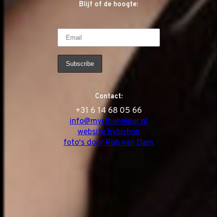
Blijf of de hoogte:
Contact:
‭+31 6 14 68 05 66
info@myrthehelder.nl
website bybishop
foto's door Rob van Dam