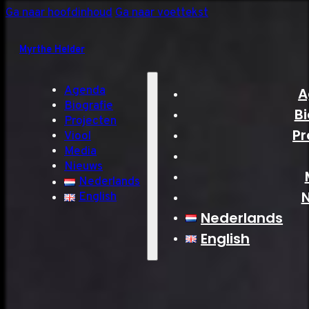
Ga naar hoofdinhoud
Ga naar voettekst
Myrthe Helder
Agenda
A
Biografie
Bi
Projecten
Pr
Viool
Media
Nieuws
Nederlands
English
Nederlands
English