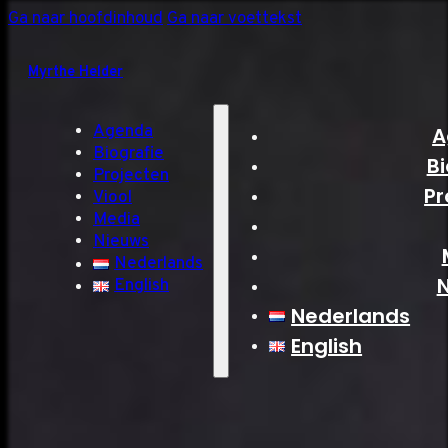
Ga naar hoofdinhoud
Ga naar voettekst
Myrthe Helder
Agenda
A
Biografie
Bi
Projecten
Pr
Viool
Media
Nieuws
Nederlands
English
Nederlands
English