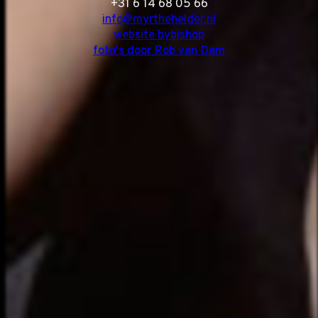
‭+31 6 14 68 05 66
info@myrthehelder.nl
website bybishop
foto's door Rob van Dam