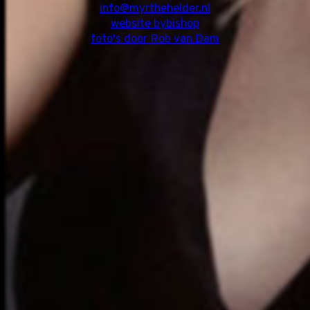
info@myrthehelder.nl
website bybishop
foto's door Rob van Dam