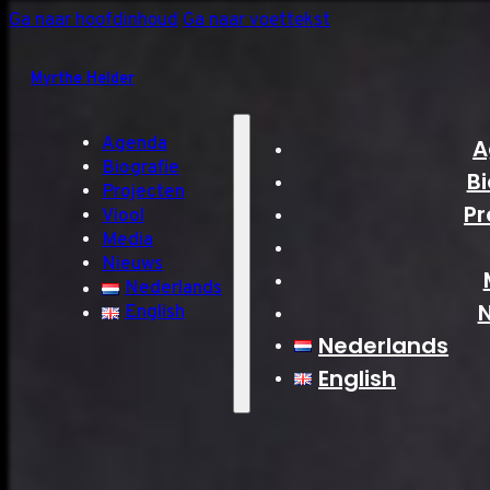
Ga naar hoofdinhoud
Ga naar voettekst
Myrthe Helder
Agenda
A
Biografie
Bi
Projecten
Pr
Viool
Media
Nieuws
Nederlands
English
Nederlands
English