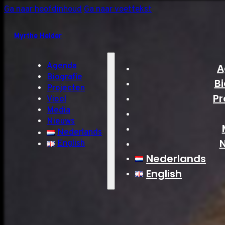
Ga naar hoofdinhoud
Ga naar voettekst
Myrthe Helder
Agenda
A
Biografie
Bi
Projecten
Pr
Viool
Media
Nieuws
Nederlands
English
Nederlands
English