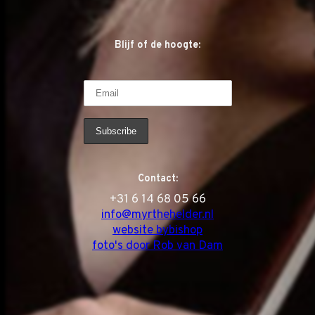
Blijf of de hoogte:
Contact:
‭+31 6 14 68 05 66
info@myrthehelder.nl
website bybishop
foto's door Rob van Dam