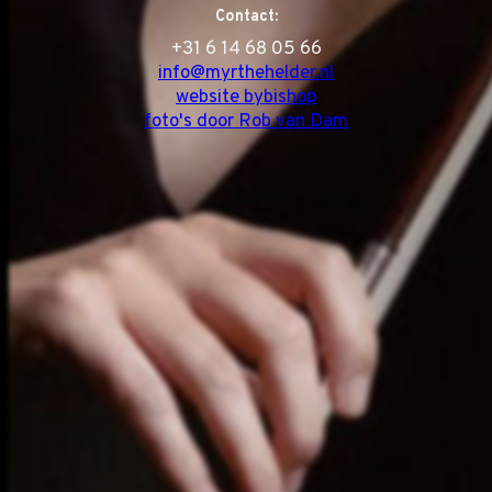
Contact:
‭+31 6 14 68 05 66
info@myrthehelder.nl
website bybishop
foto's door Rob van Dam