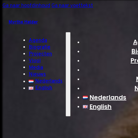
Ga naar hoofdinhoud
Ga naar voettekst
Myrthe Helder
Agenda
A
Biografie
Bi
Projecten
Pr
Viool
Media
Nieuws
Nederlands
English
Nederlands
English