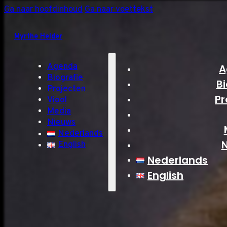
Ga naar hoofdinhoud
Ga naar voettekst
Myrthe Helder
Agenda
A
Biografie
Bi
Projecten
Pr
Viool
Media
Nieuws
Nederlands
English
Nederlands
English