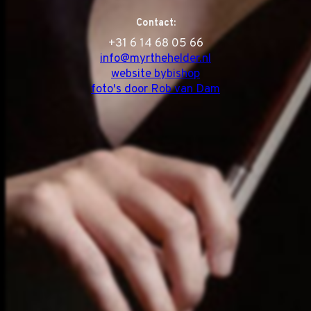
Contact:
‭+31 6 14 68 05 66
info@myrthehelder.nl
website bybishop
foto's door Rob van Dam