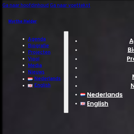
Ga naar hoofdinhoud
Ga naar voettekst
Myrthe Helder
Agenda
A
Biografie
Bi
Projecten
Pr
Viool
Media
Nieuws
Nederlands
English
Nederlands
English