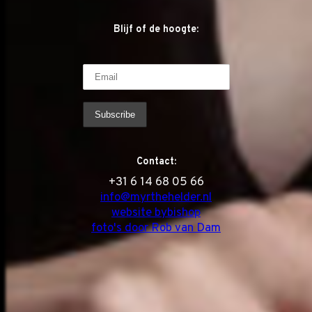
Blijf of de hoogte:
Contact:
‭+31 6 14 68 05 66
info@myrthehelder.nl
website bybishop
foto's door Rob van Dam