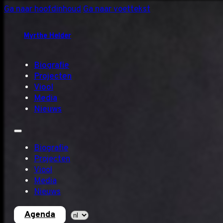
Ga naar hoofdinhoud
Ga naar voettekst
Myrthe Helder
Biografie
Projecten
Viool
Media
Nieuws
Biografie
Projecten
Viool
Media
Nieuws
Agenda