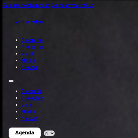
Ga naar hoofdinhoud
Ga naar voettekst
Myrthe Helder
Biografie
Projecten
Viool
Media
Nieuws
Biografie
Projecten
Viool
Media
Nieuws
Agenda