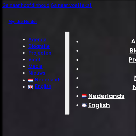
Ga naar hoofdinhoud
Ga naar voettekst
Myrthe Helder
Agenda
A
Biografie
Bi
Projecten
Pr
Viool
Media
Nieuws
Nederlands
English
Nederlands
English