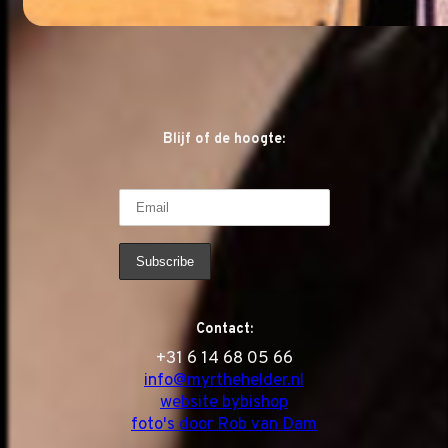
Blijf of de hoogte:
Contact:
‭+31 6 14 68 05 66
info@myrthehelder.nl
website bybishop
foto's door Rob van Dam