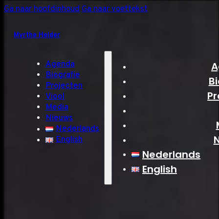
Ga naar hoofdinhoud
Ga naar voettekst
Myrthe Helder
Agenda
A
Biografie
Bi
Projecten
Pr
Viool
Media
Nieuws
Nederlands
English
Nederlands
English