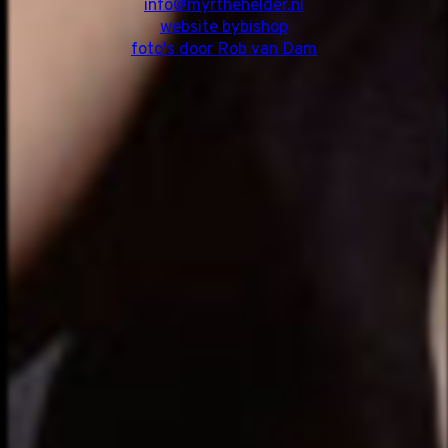
info@myrthehelder.nl
website bybishop
foto's door Rob van Dam