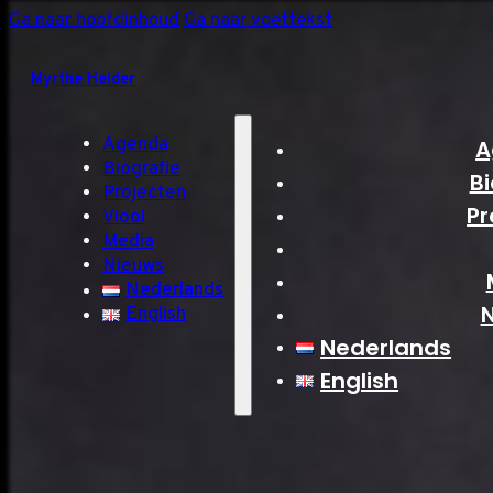
Ga naar hoofdinhoud
Ga naar voettekst
Myrthe Helder
Agenda
A
Biografie
Bi
Projecten
Pr
Viool
Media
Nieuws
Nederlands
English
Nederlands
English