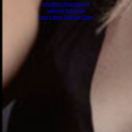
info@myrthehelder.nl
website bybishop
foto's door Rob van Dam