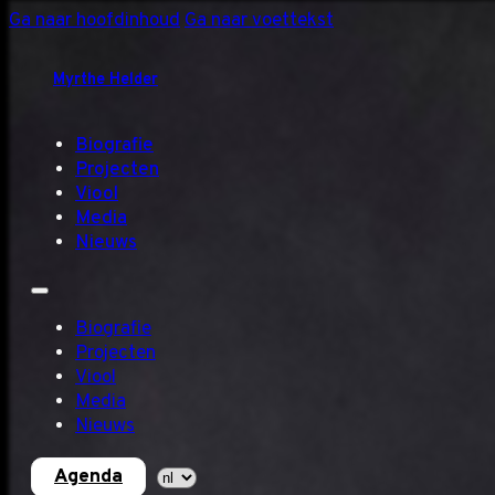
Ga naar hoofdinhoud
Ga naar voettekst
Myrthe Helder
Biografie
Projecten
Viool
Media
Nieuws
Biografie
Projecten
Viool
Media
Nieuws
Agenda