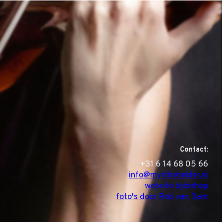
Contact:
‭+31 6 14 68 05 66
info@myrthehelder.nl
website bybishop
foto's door Rob van Dam