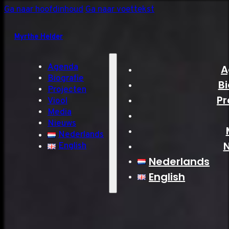
Ga naar hoofdinhoud
Ga naar voettekst
Myrthe Helder
Agenda
A
Biografie
Bi
Projecten
Pr
Viool
Media
Nieuws
Nederlands
English
Nederlands
English