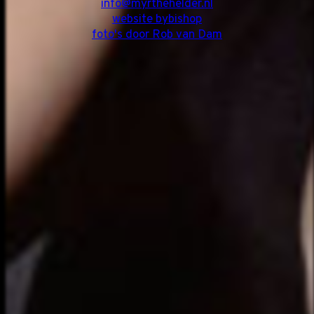
info@myrthehelder.nl
website bybishop
foto's door Rob van Dam