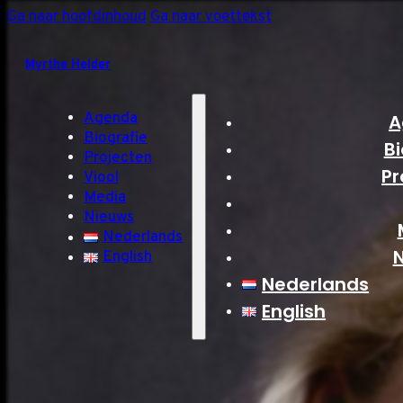
Ga naar hoofdinhoud
Ga naar voettekst
Myrthe Helder
Agenda
A
Biografie
Bi
Projecten
Pr
Viool
Media
Nieuws
Nederlands
English
Nederlands
English