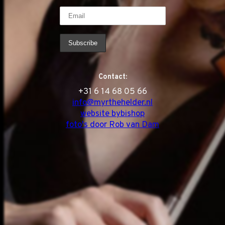
Contact:
‭+31 6 14 68 05 66
info@myrthehelder.nl
website bybishop
foto's door Rob van Dam